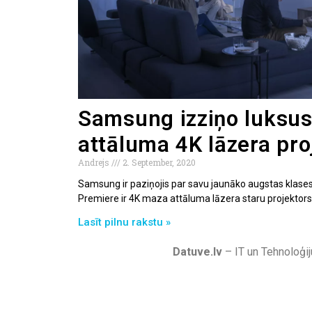
Samsung izziņo luksus
attāluma 4K lāzera pro
Andrejs
2. September, 2020
Samsung ir paziņojis par savu jaunāko augstas klases 
Premiere ir 4K maza attāluma lāzera staru projektors
Lasīt pilnu rakstu »
Datuve.lv
– IT un Tehnoloģij