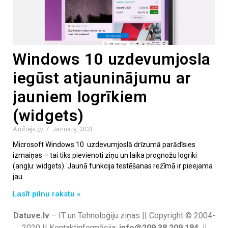
Windows 10 uzdevumjosla
iegūst atjauninājumu ar
jauniem logrīkiem
(widgets)
Andrejs
7. January, 2021
Microsoft Windows 10 uzdevumjoslā drīzumā parādīsies
izmaiņas – tai tiks pievienoti ziņu un laika prognožu logrīki
(angļu: widgets). Jaunā funkcija testēšanas režīmā ir pieejama
jau
Lasīt pilnu rakstu »
Datuve.lv
– IT un Tehnoloģiju ziņas || Copyright © 2004-
2020 || Kontaktinformācija:
info@209.38.209.184 ||