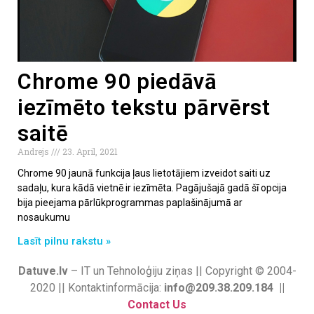
Chrome 90 piedāvā
iezīmēto tekstu pārvērst
saitē
Andrejs
23. April, 2021
Chrome 90 jaunā funkcija ļaus lietotājiem izveidot saiti uz
sadaļu, kura kādā vietnē ir iezīmēta. Pagājušajā gadā šī opcija
bija pieejama pārlūkprogrammas paplašinājumā ar
nosaukumu
Lasīt pilnu rakstu »
Datuve.lv
– IT un Tehnoloģiju ziņas || Copyright © 2004-
2020 || Kontaktinformācija:
info@209.38.209.184 ||
Contact Us