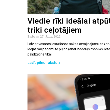
Viedie rīki ideālai atp
triki ceļotājiem
Baiba
27. June, 2022
Līdz ar vasaras iestāšanos sākas atvaļinājumu sezo
idejas vai padomi to plānošanai, noderēs mobilās lietotn
palīdzēt ne tikai
Lasīt pilnu rakstu »