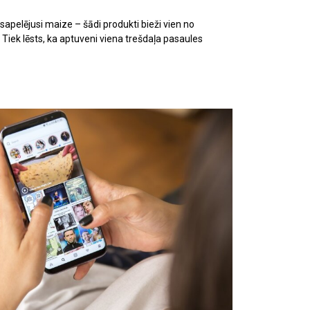
i sapelējusi maize – šādi produkti bieži vien no
 Tiek lēsts, ka aptuveni viena trešdaļa pasaules