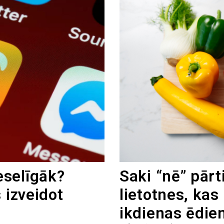
eselīgāk?
Saki “nē” pār
 izveidot
lietotnes, kas
ikdienas ēdie