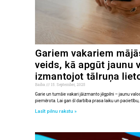
Gariem vakariem mājās
veids, kā apgūt jaunu 
izmantojot tālruņa liet
Baiba
15. September, 2025
Garie un tumšie vakari jāizmanto jēgpilni – jaunu valod
piemērota. Lai gan šī darbība prasa laiku un pacietību,
Lasīt pilnu rakstu »