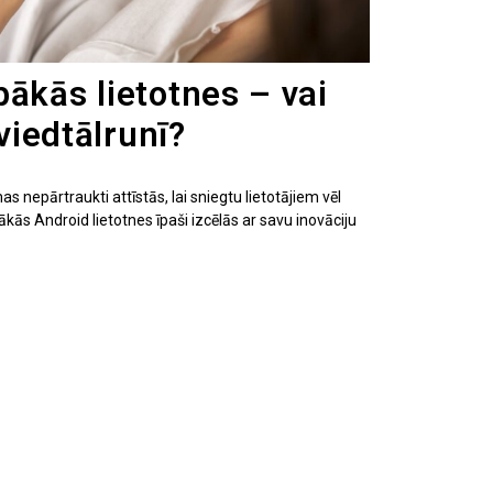
ākās lietotnes – vai
 viedtālrunī?
 nepārtraukti attīstās, lai sniegtu lietotājiem vēl
kās Android lietotnes īpaši izcēlās ar savu inovāciju