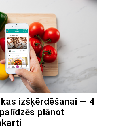
tikas izšķērdēšanai — 4
 palīdzēs plānot
nkarti