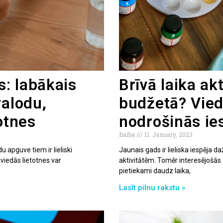
: labākais
Brīvā laika ak
valodu,
budžetā? Vied
otnes
nodrošinās ie
Baiba
11. January, 2023
u apguve tiem ir lieliski
Jaunais gads ir lieliska iespēja 
 viedās lietotnes var
aktivitātēm. Tomēr interesējošās 
pietiekami daudz laika,
Lasīt pilnu rakstu »