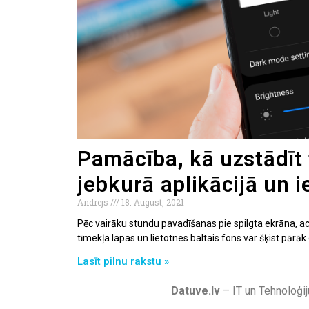
Pamācība, kā uzstādīt
jebkurā aplikācijā un i
Andrejs
18. August, 2021
Pēc vairāku stundu pavadīšanas pie spilgta ekrāna, ac
tīmekļa lapas un lietotnes baltais fons var šķist pārāk 
Lasīt pilnu rakstu »
Datuve.lv
– IT un Tehnoloģij