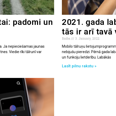
ūtai: padomi un
2021. gada lab
tās ir arī tavā
Baiba
3. January, 2022
na. Ja nepieciešamas jaunas
Mobilo tālruņu lietojumprogrammas
es. Viedie rīki tālrunī var
nebijušu pieredzi. Pērnā gada labā
un funkciju lietderību. Labākās
Lasīt pilnu rakstu »