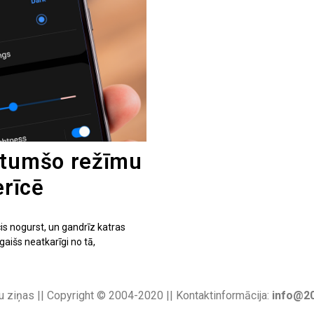
 tumšo režīmu
erīcē
is nogurst, un gandrīz katras
gaišs neatkarīgi no tā,
u ziņas || Copyright © 2004-2020 || Kontaktinformācija:
info@20