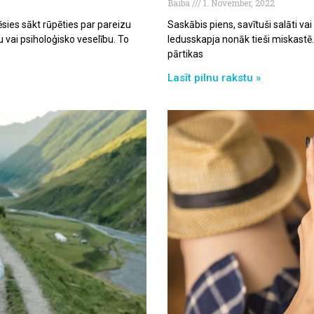
Baiba
1. November, 2022
lēsies sākt rūpēties par pareizu
Saskābis piens, savītuši salāti va
u vai psiholoģisko veselību. To
ledusskapja nonāk tieši miskastē.
pārtikas
Lasīt pilnu rakstu »