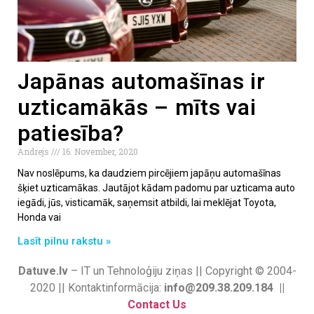
Japānas automašīnas ir
uzticamākās – mīts vai
patiesība?
Andrejs
16. November, 2020
Nav noslēpums, ka daudziem pircējiem japāņu automašīnas
šķiet uzticamākas. Jautājot kādam padomu par uzticama auto
iegādi, jūs, visticamāk, saņemsit atbildi, lai meklējat Toyota,
Honda vai
Lasīt pilnu rakstu »
Datuve.lv
– IT un Tehnoloģiju ziņas || Copyright © 2004-
2020 || Kontaktinformācija:
info@209.38.209.184 ||
Contact Us