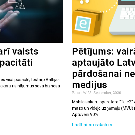
arī valsts
Pētījums: vai
pacitāti
aptaujāto La
pārdošanai ne
es visā pasaulē, tostarp Baltijas
medijus
 sakaru risinājumus sava biznesa
Baiba
23. September, 2020
Mobilo sakaru operatora “Tele2” v
mazo un vidējo uzņēmēju (MVU) 
Aptuveni 90%
Lasīt pilnu rakstu »