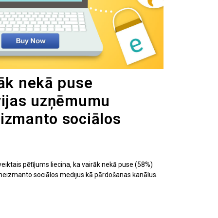
rāk nekā puse
tvijas uzņēmumu
izmanto sociālos
eiktais pētījums liecina, ka vairāk nekā puse (58%)
neizmanto sociālos medijus kā pārdošanas kanālus.