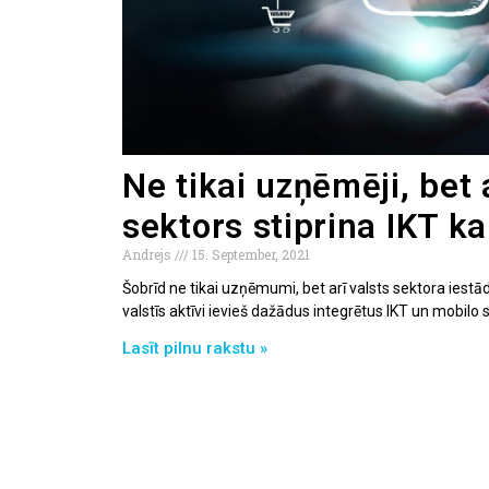
Ne tikai uzņēmēji, bet 
sektors stiprina IKT ka
Andrejs
15. September, 2021
Šobrīd ne tikai uzņēmumi, bet arī valsts sektora iestād
valstīs aktīvi ievieš dažādus integrētus IKT un mobilo
Lasīt pilnu rakstu »