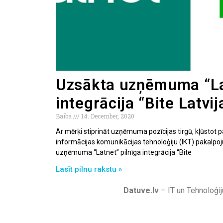
Uzsākta uzņēmuma “Lat
integrācija “Bite Latvij
Baiba
14. December, 2020
Ar mērķi stiprināt uzņēmuma pozīcijas tirgū, kļūstot p
informācijas komunikācijas tehnoloģiju (IKT) pakalpoj
uzņēmuma “Latnet” pilnīga integrācija “Bite
Lasīt pilnu rakstu »
Datuve.lv
– IT un Tehnoloģij