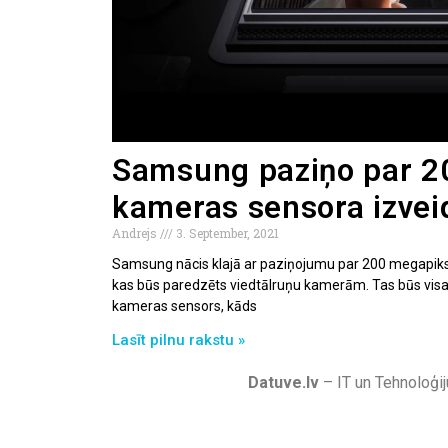
Samsung paziņo par 2
kameras sensora izvei
Andrejs
3. September, 2021
Samsung nācis klajā ar paziņojumu par 200 megapikse
kas būs paredzēts viedtālruņu kamerām. Tas būs visa
kameras sensors, kāds
Lasīt pilnu rakstu »
Datuve.lv
– IT un Tehnoloģij