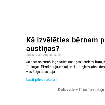
Kā izvēlēties bērnam 
austiņas?
Baiba
24. August, 2020
Ja esat nolēmuši iegādāties austiņas bērniem, būtu 
funkcijas. Pirmkārt, jaunākajiem lietotājiem labāk derē
visu ārējo auss daļu,
Lasīt pilnu rakstu »
Datuve.lv
– IT un Tehnoloģij