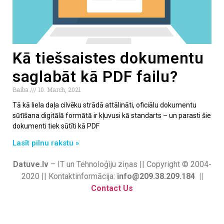
Kā tiešsaistes dokumentu
saglabāt kā PDF failu?
Baiba
10. March, 2021
Tā kā liela daļa cilvēku strādā attālināti, oficiālu dokumentu
sūtīšana digitālā formātā ir kļuvusi kā standarts – un parasti šie
dokumenti tiek sūtīti kā PDF
Lasīt pilnu rakstu »
Datuve.lv
– IT un Tehnoloģiju ziņas || Copyright © 2004-
2020 || Kontaktinformācija:
info@209.38.209.184 ||
Contact Us