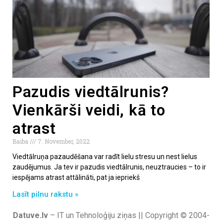
Pazudis viedtālrunis?
Vienkārši veidi, kā to
atrast
Baiba
7. November, 2022
Viedtālruņa pazaudēšana var radīt lielu stresu un nest lielus
zaudējumus. Ja tev ir pazudis viedtālrunis, neuztraucies – to ir
iespējams atrast attālināti, pat ja iepriekš
Lasīt pilnu rakstu »
Datuve.lv
– IT un Tehnoloģiju ziņas || Copyright © 2004-