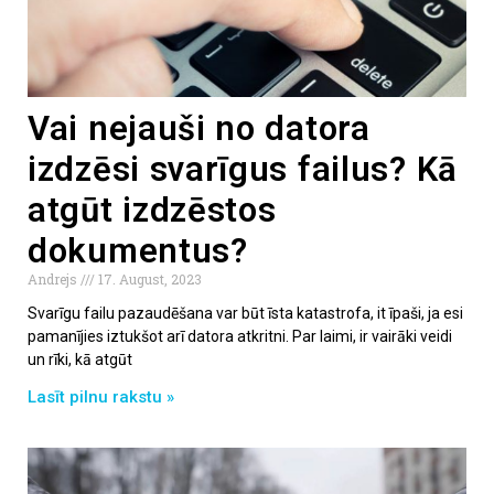
Vai nejauši no datora
izdzēsi svarīgus failus? Kā
atgūt izdzēstos
dokumentus?
Andrejs
17. August, 2023
Svarīgu failu pazaudēšana var būt īsta katastrofa, it īpaši, ja esi
pamanījies iztukšot arī datora atkritni. Par laimi, ir vairāki veidi
un rīki, kā atgūt
Lasīt pilnu rakstu »