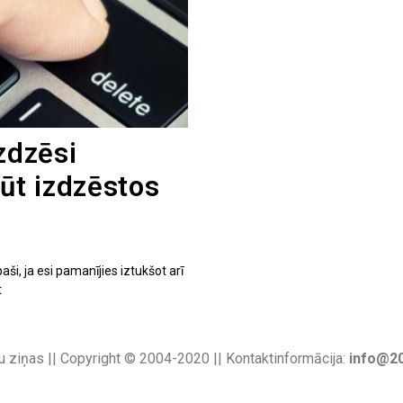
zdzēsi
gūt izdzēstos
aši, ja esi pamanījies iztukšot arī
t
u ziņas || Copyright © 2004-2020 || Kontaktinformācija:
info@20