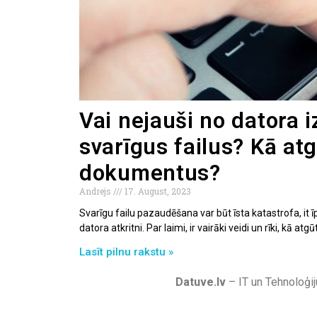
Vai nejauši no datora i
svarīgus failus? Kā at
dokumentus?
Andrejs
17. August, 2023
Svarīgu failu pazaudēšana var būt īsta katastrofa, it īp
datora atkritni. Par laimi, ir vairāki veidi un rīki, kā atgū
Lasīt pilnu rakstu »
Datuve.lv
– IT un Tehnoloģij