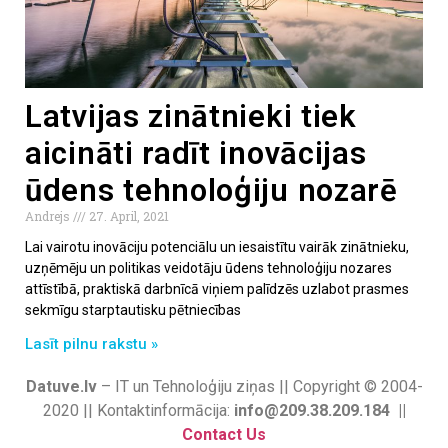
Latvijas zinātnieki tiek
aicināti radīt inovācijas
ūdens tehnoloģiju nozarē
Andrejs
27. April, 2021
Lai vairotu inovāciju potenciālu un iesaistītu vairāk zinātnieku,
uzņēmēju un politikas veidotāju ūdens tehnoloģiju nozares
attīstībā, praktiskā darbnīcā viņiem palīdzēs uzlabot prasmes
sekmīgu starptautisku pētniecības
Lasīt pilnu rakstu »
Datuve.lv
– IT un Tehnoloģiju ziņas || Copyright © 2004-
2020 || Kontaktinformācija:
info@209.38.209.184 ||
Contact Us