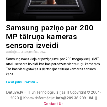
Samsung paziņo par 200
MP tālruņa kameras
sensora izveidi
Andrejs
3. September, 2021
Samsung nācis klajā ar paziņojumu par 200 megapikseļu (MP)
attēlu sensora izveidi, kas būs paredzēts viedtālruņu kamerām.
Tas būs visaugstākās izšķirtspējas tālruņa kameras sensors,
kāds
Lasīt pilnu rakstu »
Datuve.lv
– IT un Tehnoloģiju ziņas || Copyright © 2004-
2020 || Kontaktinformācija:
info@209.38.209.184 ||
Contact Us