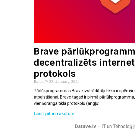
Brave pārlūkprogramm
decentralizēts interne
protokols
Baiba
22. January, 2021
Pārlūkprogrammas Brave izstrādātāji tikko ir spēruši s
atbalstīšanai. Brave tagad ir pirmā pārlūkprogramma, 
vienādranga tīkla protokolu (angļu:
Lasīt pilnu rakstu »
Datuve.lv
– IT un Tehnoloģij