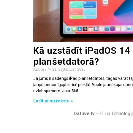
Kā uzstādīt iPadOS 14
planšetdatorā?
Andrejs
22. September, 2020
Ja jums ir saderīgs iPad planšetdators, tagad varat taj
ļaujot personīgajā ierīcē piekļūt Apple jaunākajai ope
uzlabojumiem. Jaunākā
Lasīt pilnu rakstu »
Datuve.lv
– IT un Tehnoloģij