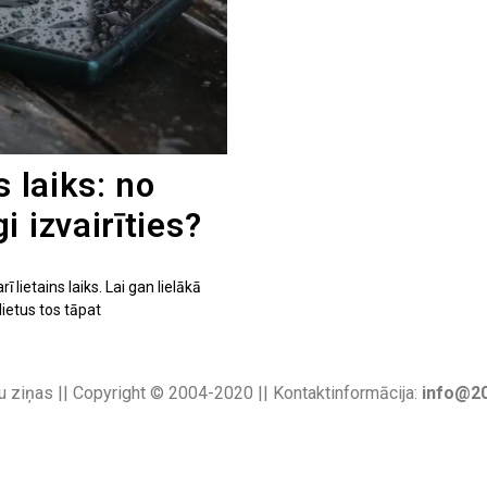
s laiks: no
 izvairīties?
 lietains laiks. Lai gan lielākā
lietus tos tāpat
u ziņas || Copyright © 2004-2020 || Kontaktinformācija:
info@20