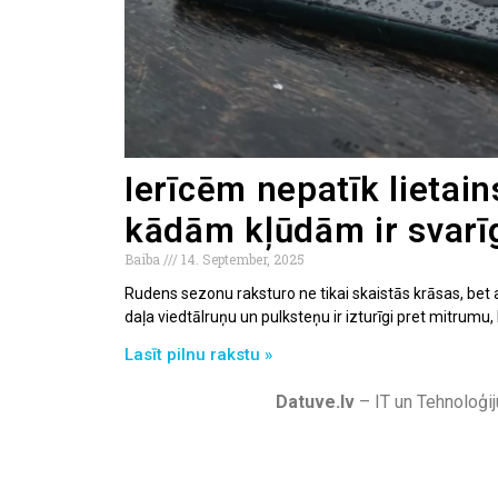
Ierīcēm nepatīk lietain
kādām kļūdām ir svarīgi
Baiba
14. September, 2025
Rudens sezonu raksturo ne tikai skaistās krāsas, bet arī
daļa viedtālruņu un pulksteņu ir izturīgi pret mitrumu, 
Lasīt pilnu rakstu »
Datuve.lv
– IT un Tehnoloģij