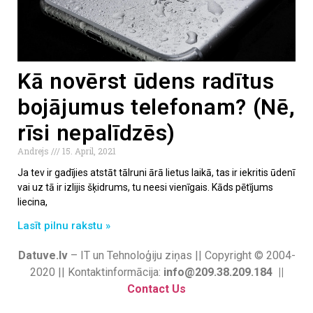
Kā novērst ūdens radītus
bojājumus telefonam? (Nē,
rīsi nepalīdzēs)
Andrejs
15. April, 2021
Ja tev ir gadījies atstāt tālruni ārā lietus laikā, tas ir iekritis ūdenī
vai uz tā ir izlijis šķidrums, tu neesi vienīgais. Kāds pētījums
liecina,
Lasīt pilnu rakstu »
Datuve.lv
– IT un Tehnoloģiju ziņas || Copyright © 2004-
2020 || Kontaktinformācija:
info@209.38.209.184 ||
Contact Us