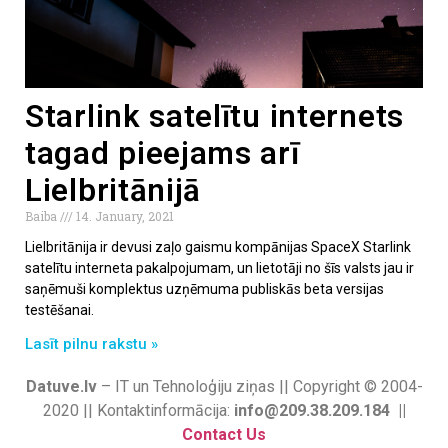
Starlink satelītu internets
tagad pieejams arī
Lielbritānijā
Baiba
14. January, 2021
Lielbritānija ir devusi zaļo gaismu kompānijas SpaceX Starlink
satelītu interneta pakalpojumam, un lietotāji no šīs valsts jau ir
saņēmuši komplektus uzņēmuma publiskās beta versijas
testēšanai.
Lasīt pilnu rakstu »
Datuve.lv
– IT un Tehnoloģiju ziņas || Copyright © 2004-
2020 || Kontaktinformācija:
info@209.38.209.184 ||
Contact Us