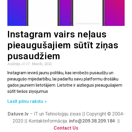
Instagram vairs neļaus
pieaugušajiem sūtīt ziņas
pusaudžiem
Andrejs
17. March, 2021
Instagram ievieš jaunu politiku, kas ierobežo pusaudžu un
pieaugušo mijiedarbību, lai padarītu savu platformu drošāku
gados jauniem lietotājiem. Lietotne ir aizliegusi pieaugušajiem
sūtīt tiešos ziņojumus
Lasīt pilnu rakstu »
Datuve.lv
– IT un Tehnoloģiju ziņas || Copyright © 2004-
2020 || Kontaktinformācija:
info@209.38.209.184 ||
Contact Us