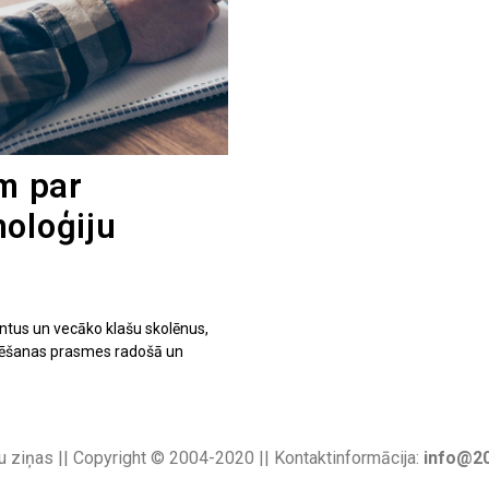
am par
oloģiju
ntus un vecāko klašu skolēnus,
mmēšanas prasmes radošā un
u ziņas || Copyright © 2004-2020 || Kontaktinformācija:
info@20