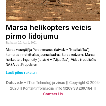
Marsa helikopters veicis
pirmo lidojumu
Baiba
20. April, 2021
Marsa visurgājēja Perseverance (latviski – “Neatlaidība”)
kameras ir notvērušas jaunus kadrus, kuros redzams Marsa
helikopters Ingenuity (latviski – “Atjautība”). Video ir publicēts
NASA Jet Propulsion
Lasīt pilnu rakstu »
Datuve.lv
– IT un Tehnoloģiju ziņas || Copyright © 2004-
2020 || Kontaktinformācija:
info@209.38.209.184 ||
Contact Us