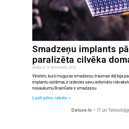
Smadzeņu implants pā
paralizēta cilvēka dom
Baiba
9. November, 2021
Vīrietim, kurš muguras smadzeņu traumas dēļ bija pa
implantu sistēmai, ir izdevies savu iedomāto rokrakstu
nosaukumu BrainGate ir smadzeņu
Lasīt pilnu rakstu »
Datuve.lv
– IT un Tehnoloģij