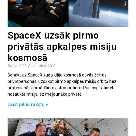
SpaceX uzsāk pirmo
privātās apkalpes misiju
kosmosā
Baiba
16. September, 2021
Šonakt uz SpaceX kuģa klāja kosmosā devās četras
privātpersonas, uzsākot pirmo apkalpes misiju orbītā bez
profesionāli apmācītiem astronautiem. Par Inspiration4
nosauktā misija iezīmē jaunāko privāto
Lasīt pilnu rakstu »