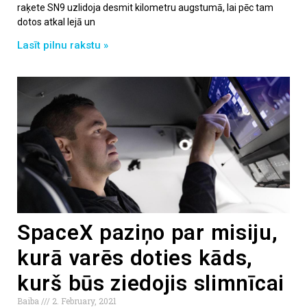
raķete SN9 uzlidoja desmit kilometru augstumā, lai pēc tam
dotos atkal lejā un
Lasīt pilnu rakstu »
SpaceX paziņo par misiju,
kurā varēs doties kāds,
kurš būs ziedojis slimnīcai
Baiba
2. February, 2021