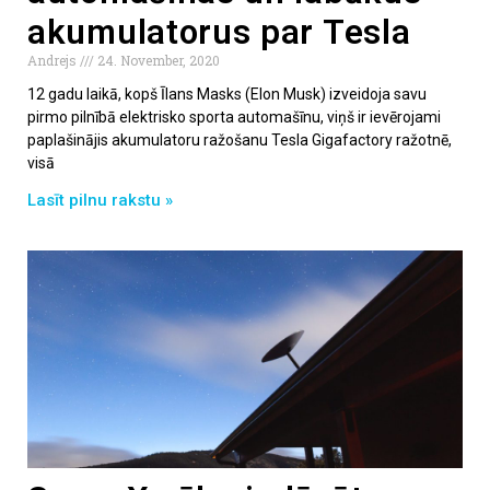
akumulatorus par Tesla
Andrejs
24. November, 2020
12 gadu laikā, kopš Īlans Masks (Elon Musk) izveidoja savu
pirmo pilnībā elektrisko sporta automašīnu, viņš ir ievērojami
paplašinājis akumulatoru ražošanu Tesla Gigafactory ražotnē,
visā
Lasīt pilnu rakstu »