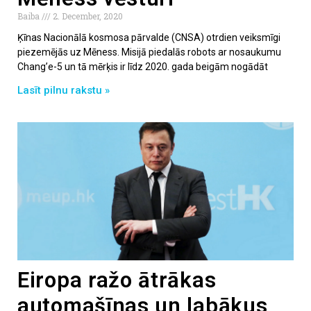
Baiba
2. December, 2020
Ķīnas Nacionālā kosmosa pārvalde (CNSA) otrdien veiksmīgi
piezemējās uz Mēness. Misijā piedalās robots ar nosaukumu
Chang’e-5 un tā mērķis ir līdz 2020. gada beigām nogādāt
Lasīt pilnu rakstu »
Eiropa ražo ātrākas
automašīnas un labākus