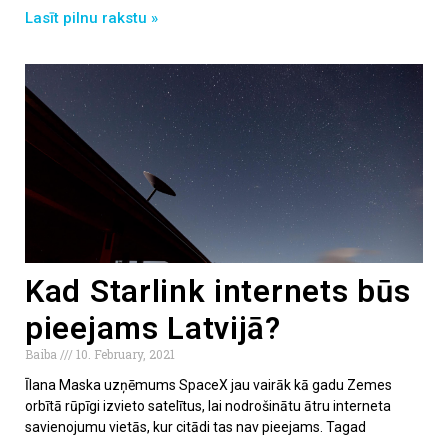
Lasīt pilnu rakstu »
Kad Starlink internets būs
pieejams Latvijā?
Baiba
10. February, 2021
Īlana Maska uzņēmums SpaceX jau vairāk kā gadu Zemes
orbītā rūpīgi izvieto satelītus, lai nodrošinātu ātru interneta
savienojumu vietās, kur citādi tas nav pieejams. Tagad