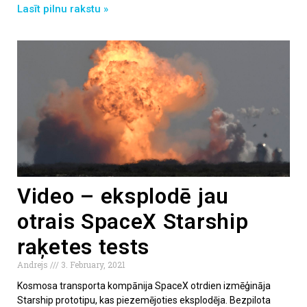
Lasīt pilnu rakstu »
Video – eksplodē jau
otrais SpaceX Starship
raķetes tests
Andrejs
3. February, 2021
Kosmosa transporta kompānija SpaceX otrdien izmēģināja
Starship prototipu, kas piezemējoties eksplodēja. Bezpilota