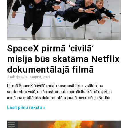
SpaceX pirmā ‘civilā’
misija būs skatāma Netflix
dokumentālajā filmā
Andrejs
4. August, 2021
Pirmā SpaceX “civilā” misija kosmosā tiks uzsākta jau
septembra vidū, un šo astronautu apmācība kā arī raķetes
ieiešana orbītā tiks dokumentēta jaunā piecu sēriju Netflix
Lasīt pilnu rakstu »