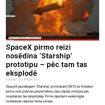
SpaceX pirmo reizi
nosēdina ‘Starship’
prototipu – pēc tam tas
eksplodē
Andrejs
5. March, 2021
SpaceX jaunākajam ‘Starship’ prototipam SN10 šo trešdien
pirmo reizi izdevās piezemēties, taču dažas minūtes pēc
nosēšanās tas eksplodēja. Pirms šķietami veiksmīgās
nosēšanās raķetes testa versija