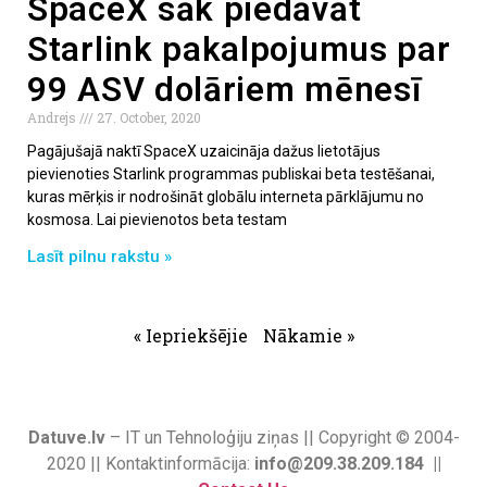
SpaceX sāk piedāvāt
Starlink pakalpojumus par
99 ASV dolāriem mēnesī
Andrejs
27. October, 2020
Pagājušajā naktī SpaceX uzaicināja dažus lietotājus
pievienoties Starlink programmas publiskai beta testēšanai,
kuras mērķis ir nodrošināt globālu interneta pārklājumu no
kosmosa. Lai pievienotos beta testam
Lasīt pilnu rakstu »
« Iepriekšējie
Nākamie »
Datuve.lv
– IT un Tehnoloģiju ziņas || Copyright © 2004-
2020 || Kontaktinformācija:
info@209.38.209.184 ||