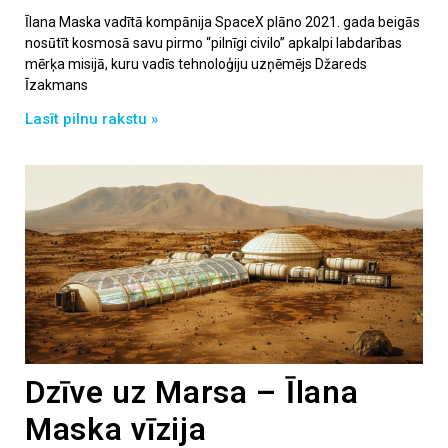
Īlana Maska vadītā kompānija SpaceX plāno 2021. gada beigās
nosūtīt kosmosā savu pirmo “pilnīgi civilo” apkalpi labdarības
mērķa misijā, kuru vadīs tehnoloģiju uzņēmējs Džareds
Īzakmans
Lasīt pilnu rakstu »
Dzīve uz Marsa – Īlana
Maska vīzija