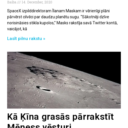
Baiba
14. December, 2020
SpaceX izpilddirektoram Īlanam Maskam ir vērienīgi plāni
pārvērst cilvēci par daudzu planētu sugu. “Sākotnēji dzīve
norisināsies stikla kupolos,” Masks rakstīja savā Twitter kontā,
vaicājot, kā
Lasīt pilnu rakstu »
Kā Ķīna grasās pārrakstīt
Mēness vēsturi