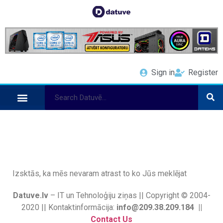
Sign in
Register
Izsktās, ka mēs nevaram atrast to ko Jūs meklējat
Datuve.lv
– IT un Tehnoloģiju ziņas || Copyright © 2004-
2020 || Kontaktinformācija:
info@209.38.209.184 ||
Contact Us