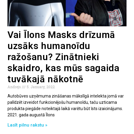
Vai Īlons Masks drīzumā
uzsāks humanoīdu
ražošanu? Zinātnieki
skaidro, kas mūs sagaida
tuvākajā nākotnē
Andrejs
5. January, 2022
Autobūves uzņēmuma zināšanas mākslīgā intelekta jomā var
palīdzēt izveidot funkcionējošu humanoīdu, taču uzticama
produkta piegāde noteiktajā laikā varētu būt īsts izaicinājums.
2021. gada augustā Īlons
Lasīt pilnu rakstu »