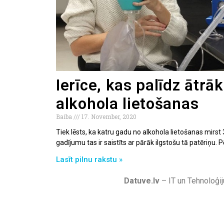
Ierīce, kas palīdz ātrāk
alkohola lietošanas
Baiba
17. November, 2020
Tiek lēsts, ka katru gadu no alkohola lietošanas mirst 
gadījumu tas ir saistīts ar pārāk ilgstošu tā patēriņu. P
Lasīt pilnu rakstu »
Datuve.lv
– IT un Tehnoloģij