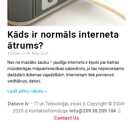
Kāds ir normāls interneta
ātrums?
Andrejs
10. May, 2021
Nav ne mazāko šaubu – jaudīgs internets ir kļuvis par katras
mūsdienīgas mājsaimniecības sabiedroto, jo tas nepieciešams
dažādām ikdienas vajadzībām. Internetam tiek pievienoti
viedtālruņi, datori,
Lasīt pilnu rakstu »
Datuve.lv
– IT un Tehnoloģiju ziņas || Copyright © 2004-
2020 || Kontaktinformācija:
info@209.38.209.184 ||
Contact Us