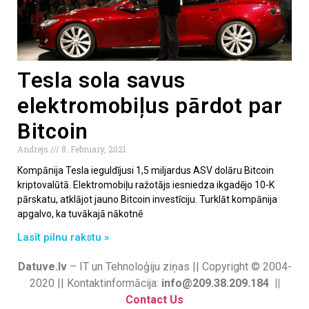
Tesla sola savus
elektromobiļus pārdot par
Bitcoin
Andrejs
8. February, 2021
Kompānija Tesla ieguldījusi 1,5 miljardus ASV dolāru Bitcoin
kriptovalūtā. Elektromobiļu ražotājs iesniedza ikgadējo 10-K
pārskatu, atklājot jauno Bitcoin investīciju. Turklāt kompānija
apgalvo, ka tuvākajā nākotnē
Lasīt pilnu rakstu »
Datuve.lv
– IT un Tehnoloģiju ziņas || Copyright © 2004-
2020 || Kontaktinformācija:
info@209.38.209.184 ||
Contact Us