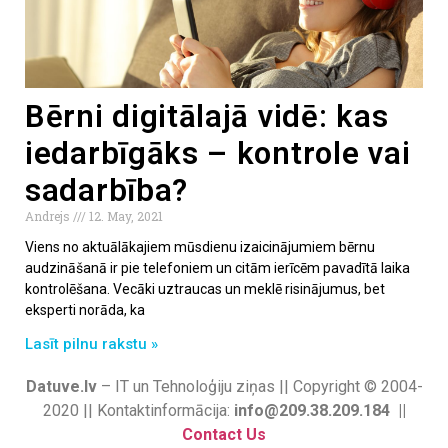
Bērni digitālajā vidē: kas
iedarbīgāks – kontrole vai
sadarbība?
Andrejs
12. May, 2021
Viens no aktuālākajiem mūsdienu izaicinājumiem bērnu
audzināšanā ir pie telefoniem un citām ierīcēm pavadītā laika
kontrolēšana. Vecāki uztraucas un meklē risinājumus, bet
eksperti norāda, ka
Lasīt pilnu rakstu »
Datuve.lv
– IT un Tehnoloģiju ziņas || Copyright © 2004-
2020 || Kontaktinformācija:
info@209.38.209.184 ||
Contact Us