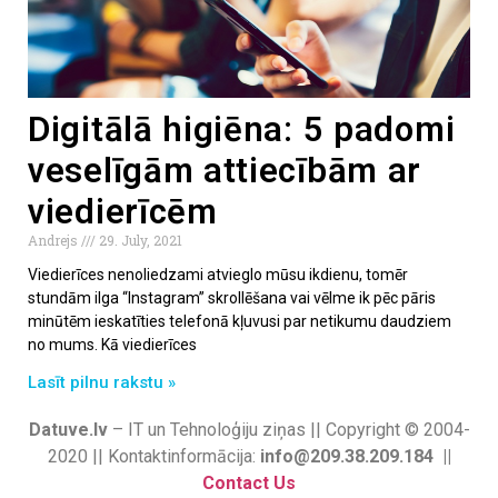
Digitālā higiēna: 5 padomi
veselīgām attiecībām ar
viedierīcēm
Andrejs
29. July, 2021
Viedierīces nenoliedzami atvieglo mūsu ikdienu, tomēr
stundām ilga “Instagram” skrollēšana vai vēlme ik pēc pāris
minūtēm ieskatīties telefonā kļuvusi par netikumu daudziem
no mums. Kā viedierīces
Lasīt pilnu rakstu »
Datuve.lv
– IT un Tehnoloģiju ziņas || Copyright © 2004-
2020 || Kontaktinformācija:
info@209.38.209.184 ||
Contact Us