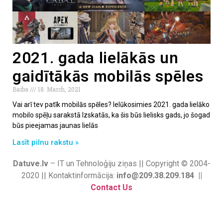
2021. gada lielākās un
gaidītākās mobilās spēles
Baiba
18. March, 2021
Vai arī tev patīk mobilās spēles? Ielūkosimies 2021. gada lielāko
mobilo spēļu sarakstā Izskatās, ka šis būs lielisks gads, jo šogad
būs pieejamas jaunas lielās
Lasīt pilnu rakstu »
Datuve.lv
– IT un Tehnoloģiju ziņas || Copyright © 2004-
2020 || Kontaktinformācija:
info@209.38.209.184 ||
Contact Us