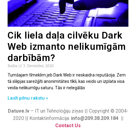
Cik liela daļa cilvēku Dark
Web izmanto nelikumīgām
darbībām?
Baiba
3. December, 2020
Tumšajam tīmeklim jeb Dark Web ir neskaidra reputācija. Zem
tā slēpjas sarežģīti anonimitātes tīkli, kas veido un izplata visa
veida nelikumīgu saturu. Tās ir nelegālās
Lasīt pilnu rakstu »
Datuve.lv
– IT un Tehnoloģiju ziņas || Copyright © 2004-
2020 || Kontaktinformācija:
info@209.38.209.184 ||
Contact Us