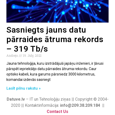
Sasniegts jauns datu
pārraides ātruma rekords
– 319 Tb/s
Andrejs
19. July, 2021
Jauna tehnoloģija, kuru izstrādājuši japāņu inženieri, ir ļāvusi
pārspēt iepriekšējo datu pārraides ātruma rekordu. Caur
optisko kabeli, kura garums pārsniedz 3000 kilometrus,
komandai izdevās sasniegt
Lasīt pilnu rakstu »
Datuve.lv
– IT un Tehnoloģiju ziņas || Copyright © 2004-
2020 || Kontaktinformācija:
info@209.38.209.184 ||
Contact Us