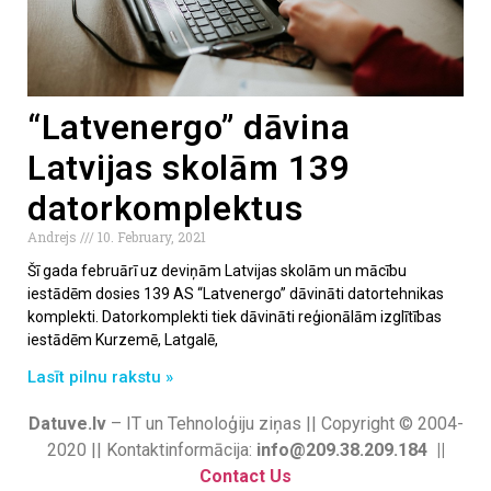
“Latvenergo” dāvina
Latvijas skolām 139
datorkomplektus
Andrejs
10. February, 2021
Šī gada februārī uz deviņām Latvijas skolām un mācību
iestādēm dosies 139 AS “Latvenergo” dāvināti datortehnikas
komplekti. Datorkomplekti tiek dāvināti reģionālām izglītības
iestādēm Kurzemē, Latgalē,
Lasīt pilnu rakstu »
Datuve.lv
– IT un Tehnoloģiju ziņas || Copyright © 2004-
2020 || Kontaktinformācija:
info@209.38.209.184 ||
Contact Us