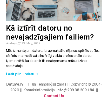
Kā iztīrīt datoru no
nevajadzīgajiem failiem?
Andrejs
25. May, 2022
Mēs izmantojam datoru, lai apmaksātu rēķinus, spēlētu spēles,
sērfotu internetā vai pilnvērtīgi veiktu profesionālo darbu.
Ņemot vērā, ka datori ir tik neatņemama mūsu dzīves
sastāvdaļa,
Lasīt pilnu rakstu »
Datuve.lv
– IT un Tehnoloģiju ziņas || Copyright © 2004-
2020 || Kontaktinformācija:
info@209.38.209.184 ||
Contact Us