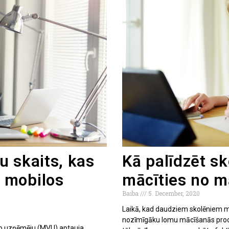
u skaits, kas
Kā palīdzēt s
 mobilos
mācīties no 
Baiba
5. December, 2020
Laikā, kad daudziem skolēniem mā
nozīmīgāku lomu mācīšanās proces
jo uzņēmēju (MVU) aptauja