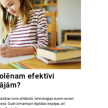
kolēnam efektīvi
mājām?
cības noris attālināti, tehnoloģijas ieņem arvien
ā. Gudri izmantojot digitālās iespējas, arī