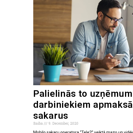
Palielinās to uzņēmum
darbiniekiem apmaksā
sakarus
Baiba
9. December, 2020
Mobilo sakaru operatora “Tele2” veiktā mazo un vidē