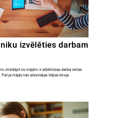
niku izvēlēties darbam
em, strādājot no mājām, ir atbilstošas darba vietas
 Pat ja mājās nav atsevišķas telpas biroja