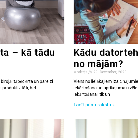
ta – kā tādu
Kādu datorteh
no mājām?
Andrejs
29. December, 2020
irojā, tāpēc ērta un pareizi
Viens no lielākajiem izaicinājumi
a produktivitāti, bet
iekārtošana un aprīkojuma izvēle.
iekārtošanai, tik un
Lasīt pilnu rakstu »