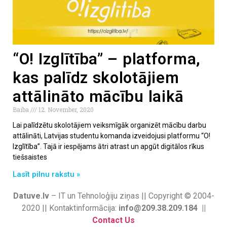
“O! Izglītība” – platforma,
kas palīdz skolotājiem
attālināto mācību laikā
Baiba
12. November, 2020
Lai palīdzētu skolotājiem veiksmīgāk organizēt mācību darbu
attālināti, Latvijas studentu komanda izveidojusi platformu “O!
Izglītība”. Tajā ir iespējams ātri atrast un apgūt digitālos rīkus
tiešsaistes
Lasīt pilnu rakstu »
Datuve.lv
– IT un Tehnoloģiju ziņas || Copyright © 2004-
2020 || Kontaktinformācija:
info@209.38.209.184 ||
Contact Us