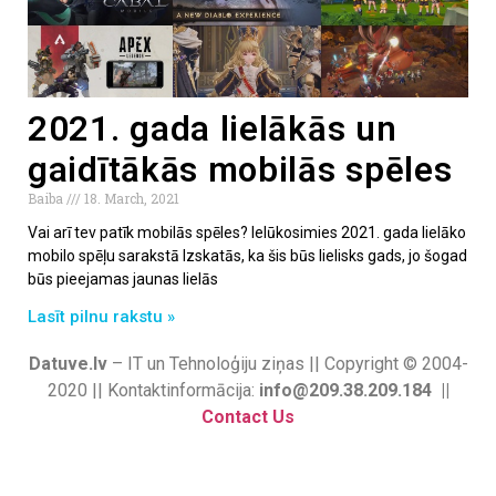
2021. gada lielākās un
gaidītākās mobilās spēles
Baiba
18. March, 2021
Vai arī tev patīk mobilās spēles? Ielūkosimies 2021. gada lielāko
mobilo spēļu sarakstā Izskatās, ka šis būs lielisks gads, jo šogad
būs pieejamas jaunas lielās
Lasīt pilnu rakstu »
Datuve.lv
– IT un Tehnoloģiju ziņas || Copyright © 2004-
2020 || Kontaktinformācija:
info@209.38.209.184 ||
Contact Us