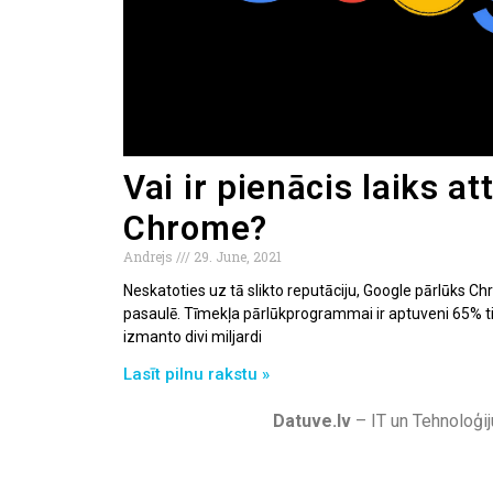
Vai ir pienācis laiks at
Chrome?
Andrejs
29. June, 2021
Neskatoties uz tā slikto reputāciju, Google pārlūks C
pasaulē. Tīmekļa pārlūkprogrammai ir aptuveni 65% tir
izmanto divi miljardi
Lasīt pilnu rakstu »
Datuve.lv
– IT un Tehnoloģij