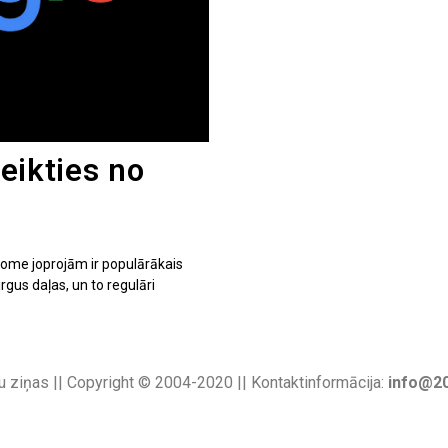
teikties no
hrome joprojām ir populārākais
gus daļas, un to regulāri
u ziņas || Copyright © 2004-2020 || Kontaktinformācija:
info@20