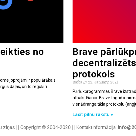
teikties no
Brave pārlūk
decentralizēts
protokols
hrome joprojām ir populārākais
Baiba
22. January, 2021
gus daļas, un to regulāri
Pārlūkprogrammas Brave izstrādātā
atbalstīšanai. Brave tagad ir pir
vienādranga tīkla protokolu (angļ
Lasīt pilnu rakstu »
u ziņas || Copyright © 2004-2020 || Kontaktinformācija:
info@20