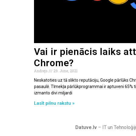
Vai ir pienācis laiks at
Chrome?
Andrejs
29. June, 2021
Neskatoties uz tā slikto reputāciju, Google pārlūks C
pasaulē. Tīmekļa pārlūkprogrammai ir aptuveni 65% tir
izmanto divi miljardi
Lasīt pilnu rakstu »
Datuve.lv
– IT un Tehnoloģij