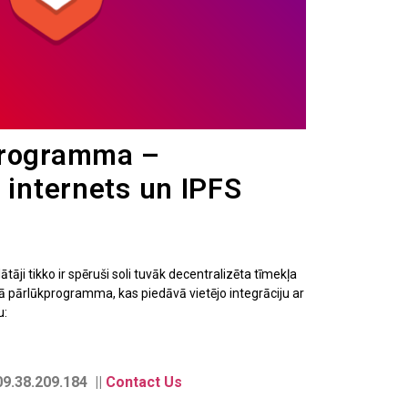
programma –
 internets un IPFS
ji tikko ir spēruši soli tuvāk decentralizēta tīmekļa
mā pārlūkprogramma, kas piedāvā vietējo integrāciju ar
u:
9.38.209.184 ||
Contact Us