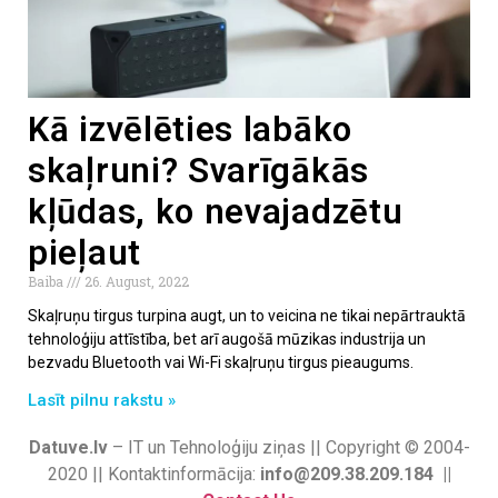
Kā izvēlēties labāko
skaļruni? Svarīgākās
kļūdas, ko nevajadzētu
pieļaut
Baiba
26. August, 2022
Skaļruņu tirgus turpina augt, un to veicina ne tikai nepārtrauktā
tehnoloģiju attīstība, bet arī augošā mūzikas industrija un
bezvadu Bluetooth vai Wi-Fi skaļruņu tirgus pieaugums.
Lasīt pilnu rakstu »
Datuve.lv
– IT un Tehnoloģiju ziņas || Copyright © 2004-
2020 || Kontaktinformācija:
info@209.38.209.184 ||