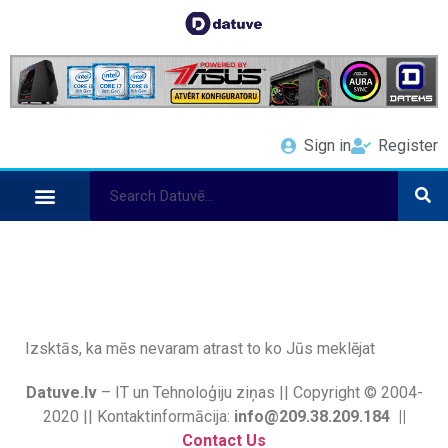
Sign in
Register
Izsktās, ka mēs nevaram atrast to ko Jūs meklējat
Datuve.lv
– IT un Tehnoloģiju ziņas || Copyright © 2004-
2020 || Kontaktinformācija:
info@209.38.209.184 ||
Contact Us