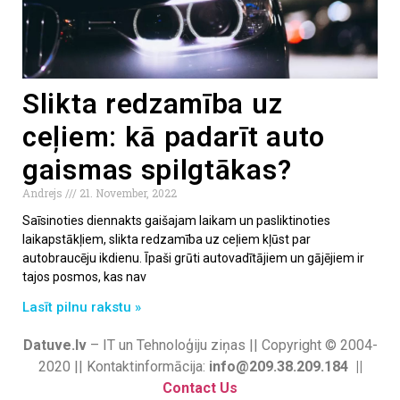
Slikta redzamība uz
ceļiem: kā padarīt auto
gaismas spilgtākas?
Andrejs
21. November, 2022
Saīsinoties diennakts gaišajam laikam un pasliktinoties
laikapstākļiem, slikta redzamība uz ceļiem kļūst par
autobraucēju ikdienu. Īpaši grūti autovadītājiem un gājējiem ir
tajos posmos, kas nav
Lasīt pilnu rakstu »
Datuve.lv
– IT un Tehnoloģiju ziņas || Copyright © 2004-
2020 || Kontaktinformācija:
info@209.38.209.184 ||
Contact Us