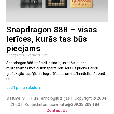
Snapdragon 888 – visas
ierīces, kurās tas būs
pieejams
Andrejs
4. December, 2020
Snapdragon 888 ir oficiāli izziņots, un ar šīs jaunās
mikroshēmas izveidi tiek sperts liels solis uz priekšu ierīču
grafiskajās iespējās, fotografēšanas un mašīnmācīšanās ziņā
un
Lasīt pilnu rakstu »
Datuve.lv
– IT un Tehnoloģiju ziņas || Copyright © 2004-
2020 || Kontaktinformācija:
info@209.38.209.184 ||
Contact Us