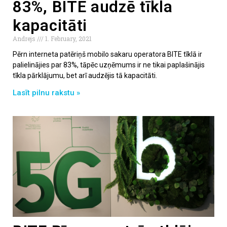
83%, BITE audzē tīkla
kapacitāti
Andrejs
1. February, 2021
Pērn interneta patēriņš mobilo sakaru operatora BITE tīklā ir
palielinājies par 83%, tāpēc uzņēmums ir ne tikai paplašinājis
tīkla pārklājumu, bet arī audzējis tā kapacitāti.
Lasīt pilnu rakstu »