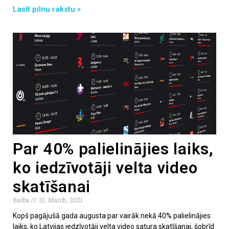
Lasīt pilnu rakstu »
Par 40% palielinājies laiks,
ko iedzīvotāji velta video
skatīšanai
Baiba
31. March, 2021
Kopš pagājušā gada augusta par vairāk nekā 40% palielinājies
laiks, ko Latvijas iedzīvotāji velta video satura skatīšanai, šobrīd