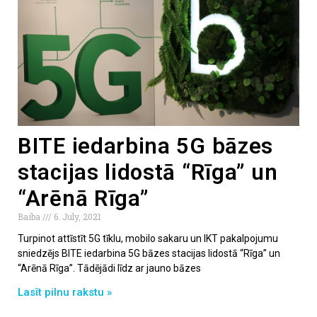
BITE iedarbina 5G bāzes
stacijas lidostā “Rīga” un
“Arēnā Rīga”
Baiba
6. July, 2021
Turpinot attīstīt 5G tīklu, mobilo sakaru un IKT pakalpojumu
sniedzējs BITE iedarbina 5G bāzes stacijas lidostā “Rīga” un
“Arēnā Rīga”. Tādējādi līdz ar jauno bāzes
Lasīt pilnu rakstu »