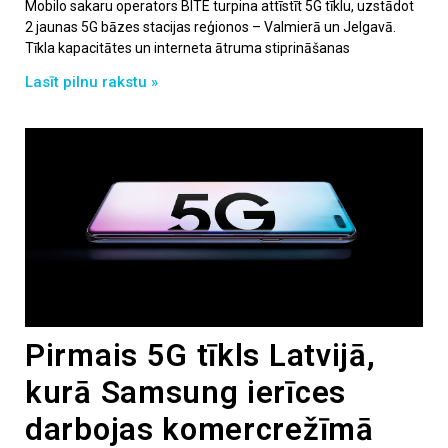
Mobilo sakaru operators BITE turpina attīstīt 5G tīklu, uzstādot
2 jaunas 5G bāzes stacijas reģionos – Valmierā un Jelgavā.
Tīkla kapacitātes un interneta ātruma stiprināšanas
Lasīt pilnu rakstu »
Pirmais 5G tīkls Latvijā,
kurā Samsung ierīces
darbojas komercrežīmā