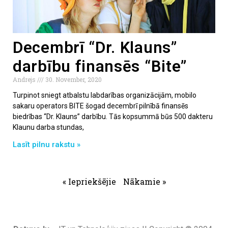
Decembrī “Dr. Klauns”
darbību finansēs “Bite”
Andrejs
30. November, 2020
Turpinot sniegt atbalstu labdarības organizācijām, mobilo
sakaru operators BITE šogad decembrī pilnībā finansēs
biedrības “Dr. Klauns” darbību. Tās kopsummā būs 500 dakteru
Klaunu darba stundas,
Lasīt pilnu rakstu »
« Iepriekšējie
Nākamie »