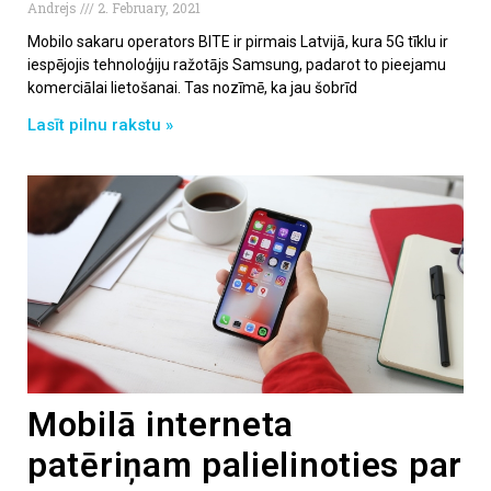
Andrejs
2. February, 2021
Mobilo sakaru operators BITE ir pirmais Latvijā, kura 5G tīklu ir
iespējojis tehnoloģiju ražotājs Samsung, padarot to pieejamu
komerciālai lietošanai. Tas nozīmē, ka jau šobrīd
Lasīt pilnu rakstu »
Mobilā interneta
patēriņam palielinoties par