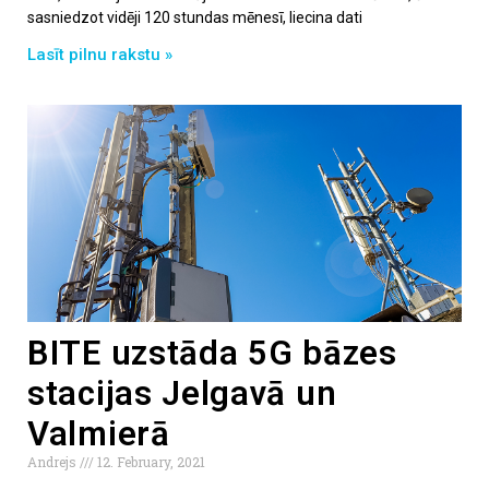
sasniedzot vidēji 120 stundas mēnesī, liecina dati
Lasīt pilnu rakstu »
BITE uzstāda 5G bāzes
stacijas Jelgavā un
Valmierā
Andrejs
12. February, 2021