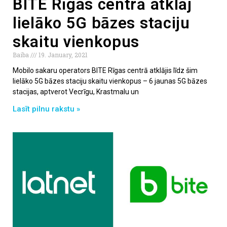
BITE Rīgas centrā atklāj
lielāko 5G bāzes staciju
skaitu vienkopus
Baiba
19. January, 2021
Mobilo sakaru operators BITE Rīgas centrā atklājis līdz šim
lielāko 5G bāzes staciju skaitu vienkopus – 6 jaunas 5G bāzes
stacijas, aptverot Vecrīgu, Krastmalu un
Lasīt pilnu rakstu »