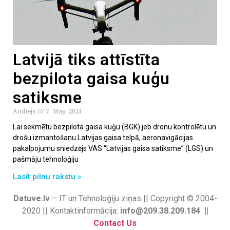
Latvijā tiks attīstīta
bezpilota gaisa kuģu
satiksme
Andrejs
7. May, 2021
Lai sekmētu bezpilota gaisa kuģu (BGK) jeb dronu kontrolētu un
drošu izmantošanu Latvijas gaisa telpā, aeronavigācijas
pakalpojumu sniedzējs VAS “Latvijas gaisa satiksme” (LGS) un
pašmāju tehnoloģiju
Lasīt pilnu rakstu »
Datuve.lv
– IT un Tehnoloģiju ziņas || Copyright © 2004-
2020 || Kontaktinformācija:
info@209.38.209.184 ||
Contact Us