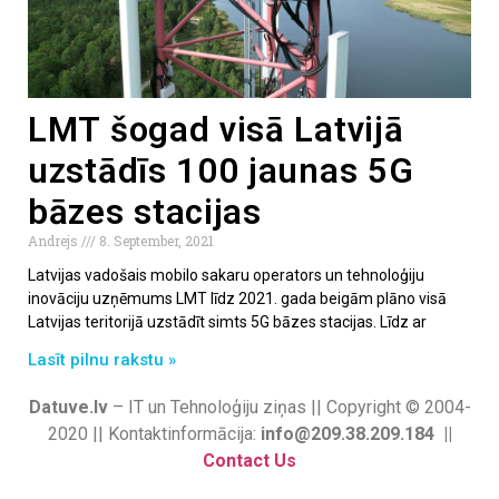
LMT šogad visā Latvijā
uzstādīs 100 jaunas 5G
bāzes stacijas
Andrejs
8. September, 2021
Latvijas vadošais mobilo sakaru operators un tehnoloģiju
inovāciju uzņēmums LMT līdz 2021. gada beigām plāno visā
Latvijas teritorijā uzstādīt simts 5G bāzes stacijas. Līdz ar
Lasīt pilnu rakstu »
Datuve.lv
– IT un Tehnoloģiju ziņas || Copyright © 2004-
2020 || Kontaktinformācija:
info@209.38.209.184 ||
Contact Us