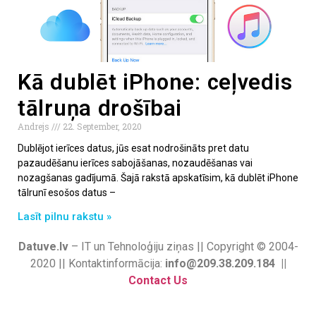
Kā dublēt iPhone: ceļvedis
tālruņa drošībai
Andrejs
22. September, 2020
Dublējot ierīces datus, jūs esat nodrošināts pret datu
pazaudēšanu ierīces sabojāšanas, nozaudēšanas vai
nozagšanas gadījumā. Šajā rakstā apskatīsim, kā dublēt iPhone
tālrunī esošos datus –
Lasīt pilnu rakstu »
Datuve.lv
– IT un Tehnoloģiju ziņas || Copyright © 2004-
2020 || Kontaktinformācija:
info@209.38.209.184 ||
Contact Us