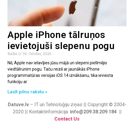
Apple iPhone tālruņos
ievietojuši slepenu pogu
Baiba
30. October, 2020
Nē, Apple nav ielavījies jūsu mājā un slepeni pielīmējis
viedtālrunim pogu. Taču reizē ar jaunākās iPhone
programmatūras versijas iOS 14 iznākšanu, tika ieviesta
funkciju ar
Lasīt pilnu rakstu »
Datuve.lv
– IT un Tehnoloģiju ziņas || Copyright © 2004-
2020 || Kontaktinformācija:
info@209.38.209.184 ||
Contact Us